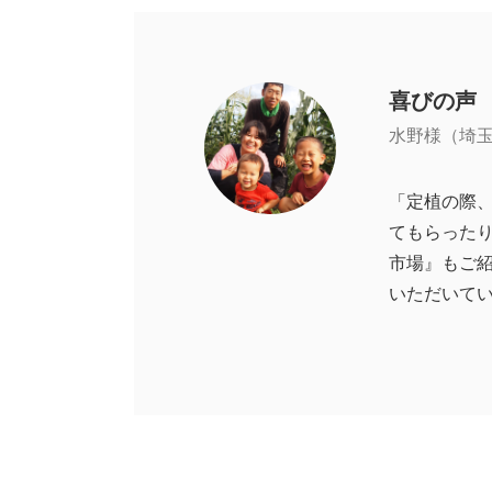
喜びの声
水野様（埼
「定植の際
てもらった
市場』もご
いただいて