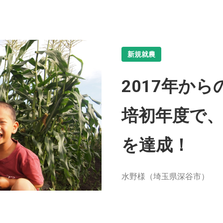
新規就農
2017年か
培初年度で、
を達成！
水野様（埼玉県深谷市）