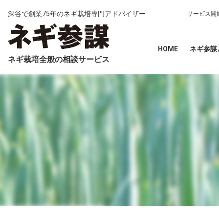
深谷で創業75年のネギ栽培専門アドバイザー
サービス開
HOME
ネギ参謀
ネギ栽培全般の相談サービス