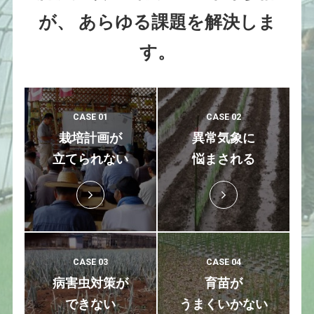
が、
あらゆる課題を解決しま
す。
CASE 01
CASE 02
栽培計画が
異常気象に
立てられない
悩まされる
CASE 03
CASE 04
病害虫対策が
育苗が
できない
うまくいかない