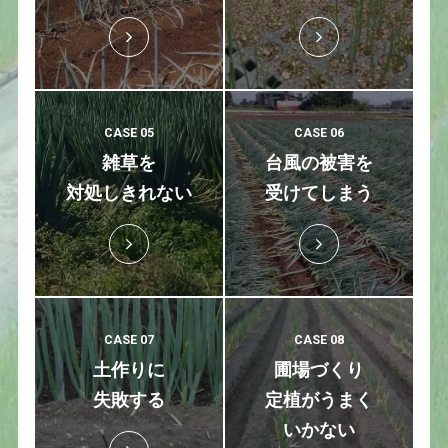
CASE 05
CASE 06
雑草を
台風の被害を
対処しきれない
受けてしまう
CASE 07
CASE 08
土作りに
圃場づくり
失敗する
定植がうまく
いかない