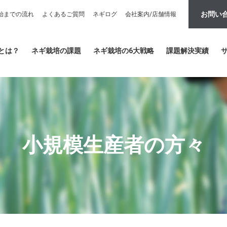
お問い
始までの流れ
よくあるご質問
ネギログ
会社案内/店舗情報
とは？
ネギ栽培の課題
ネギ栽培の6大戦略
課題解決実績
小規模生産者の方々