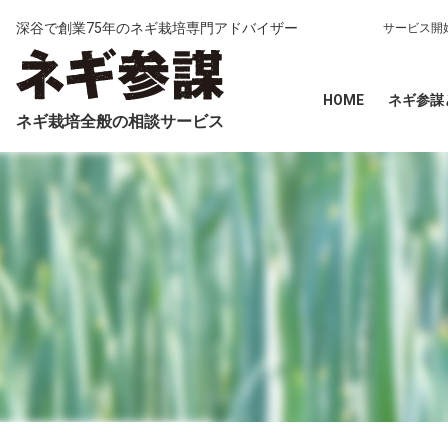
深谷で創業75年のネギ栽培専門アドバイザー
サービス開
HOME
ネギ参謀
ネギ栽培全般の相談サービス