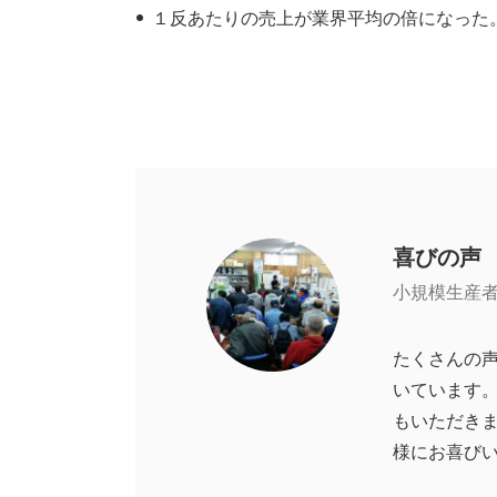
１反あたりの売上が業界平均の倍になった
喜びの声
小規模生産
たくさんの声
いています
もいただき
様にお喜び